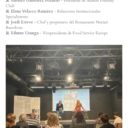
🎤
Alberto Gutiérrez Pozuelo
- Presidente de Autism Friendly
Club
🎤
Elena Velasco Ramírez
- Relaciones Institucionales
Specialisterne
🎤
Jordi Esteve
- Chef y propietario del Restaurante Nectari
Barcelona
🎤
Edurne Uranga
- Vicepresidenta de Food Service Europe